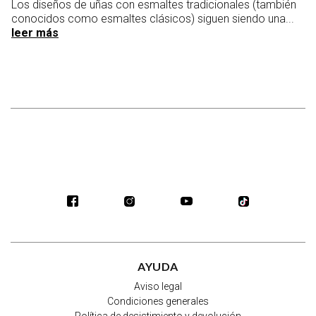
20
Los diseños de uñas con esmaltes tradicionales (también
es
conocidos como esmaltes clásicos) siguen siendo una...
leer más
AYUDA
Aviso legal
Condiciones generales
Política de desistimiento y devolución