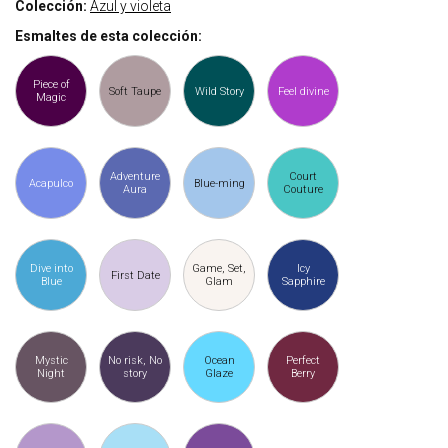
Colección:
Azul y violeta
Esmaltes de esta colección:
Piece of
Soft Taupe
Wild Story
Feel divine
Magic
Adventure
Court
Acapulco
Blue-ming
Aura
Couture
Dive into
Game, Set,
Icy
First Date
Blue
Glam
Sapphire
Mystic
No risk, No
Ocean
Perfect
Night
story
Glaze
Berry