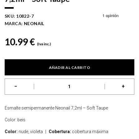
SKU:
10822-7
MARCA:
NEONAIL
10.99
€
(Iva inc.)
AÑADIR AL CARRITO
−
+
Esmalte semipermanente Neonail 7,2ml – Soft Taupe cantidad
Esmalte semipermanente Neonail 7,2ml – Soft Taupe
Color: beis
Color:
nude, violeta
|
Cobertura:
cobertura máxima