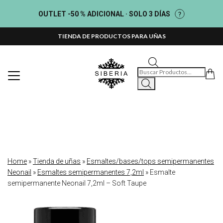
OUTLET -50 % ADICIONAL · SOLO 3 DÍAS
TIENDA DE PRODUCTOS PARA UÑAS
Búsqueda de productos
Home
»
Tienda de uñas
»
Esmaltes/bases/tops semipermanentes
Neonail
»
Esmaltes semipermanentes 7,2ml
»
Esmalte
semipermanente Neonail 7,2ml – Soft Taupe