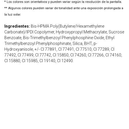
* Los colores son orientativos y pueden variar según la resolución de la pantalla.
** Algunos colores pueden variar de tonalidad ante una exposición prolongada a
la luz solar.
Ingredientes:
Bis-HPMA Poly(Butylene/Hexamethylene
Carbonate)/IPDI Copolymer, Hydroxypropyl Methacrylate, Sucrose
Benzoate, Bis-Trimethylbenzoyl Phenylphosphine Oxide, Ethyl
Trimethylbenzoyl Phenylphosphinate, Silica, BHT, p-
Hydroxyanisole, +/- CI 77891, CI 77491, CI 77510, CI 77289, CI
77492, CI 77499, CI 77742, CI 15850, CI 74260, CI 77266, CI 74160,
CI 15880, CI 15985, CI 19140, CI 12490.