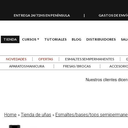
ENTREGA 24/72HS EN PENÍNSULA
|
GASTOS DE ENVÍO
TIENDA
CURSOS
TUTORIALES
BLOG
DISTRIBUIDORES
SAL
NOVEDADES
OFERTAS
ESMALTES SEMIPERMANENTES
APARATOS MANICURA
FRESAS / BROCAS
ACCESORIO
Home
»
Tienda de uñas
»
Esmaltes/bases/tops semipermanen