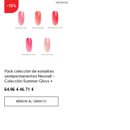
-15%
Pack colección de esmaltes
semipermanentes Neonail –
Colección Summer Gloss +
El precio original era: 54.95€.
El precio actual es: 46.71€.
54.95
€
46.71
€
AÑADIR AL CARRITO