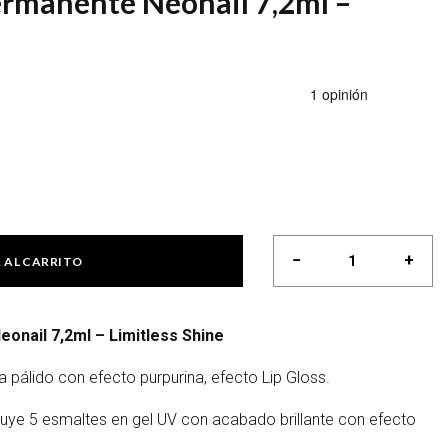
rmanente Neonail 7,2ml –
−
+
 AL CARRITO
Esmalte semipermanente
nail 7,2ml – Limitless Shine
pálido con efecto purpurina, efecto Lip Gloss.
uye 5 esmaltes en gel UV con acabado brillante con efecto