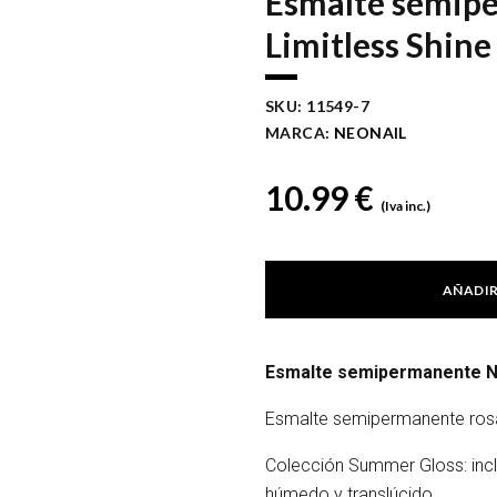
Esmalte semipe
Limitless Shine
SKU:
11549-7
MARCA:
NEONAIL
10.99
€
(Iva inc.)
AÑADIR
Esmalte semipermanente Neo
Esmalte semipermanente rosa 
Colección Summer Gloss: incl
húmedo y translúcido.