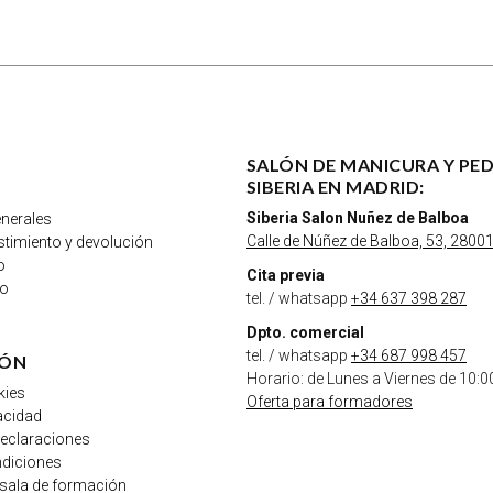
SALÓN DE MANICURA Y PE
SIBERIA EN MADRID:
Siberia Salon Nuñez de Balboa
nerales
Calle de Núñez de Balboa, 53, 28001
istimiento y devolución
o
Cita previa
go
tel. / whatsapp
+34 637 398 287
Dpto. comercial
tel. / whatsapp
+34 687 998 457
IÓN
Horario: de Lunes a Viernes de 10:0
kies
Oferta para formadores
vacidad
declaraciones
ndiciones
 sala de formación