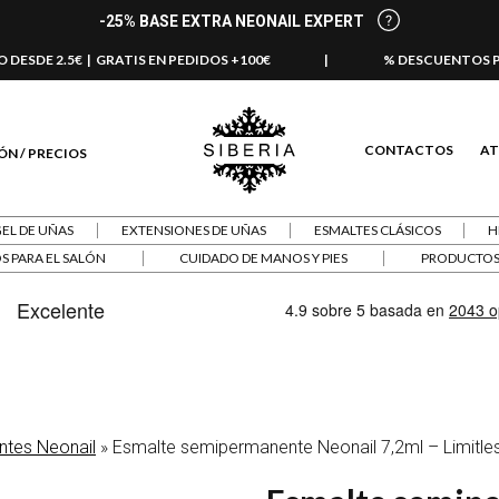
-25% BASE EXTRA NEONAIL EXPERT
 DESDE 2.5€ | GRATIS EN PEDIDOS +100€
|
% DESCUENTOS 
CONTACTOS
AT
ÓN / PRECIOS
GEL DE UÑAS
EXTENSIONES DE UÑAS
ESMALTES CLÁSICOS
H
S PARA EL SALÓN
CUIDADO DE MANOS Y PIES
PRODUCTOS 
tes Neonail
»
Esmalte semipermanente Neonail 7,2ml – Limitle