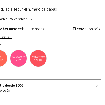
odulable según el número de capas
 manicura verano 2025
obertura:
cobertura media
|
Efecto:
con brillo
lection
:
ch
Strawberry
Watermelo
zon
Glow
n Gloss
tis desde 100€
volución