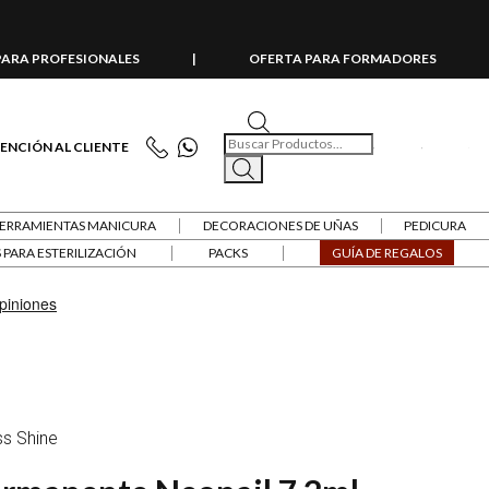
PARA PROFESIONALES
|
OFERTA PARA FORMADORES
Búsqueda de productos
ENCIÓN AL CLIENTE
ERRAMIENTAS MANICURA
DECORACIONES DE UÑAS
PEDICURA
PARA ESTERILIZACIÓN
PACKS
GUÍA DE REGALOS
ss Shine