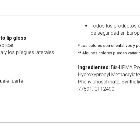
⁠Todos los productos 
de seguridad en Euro
to lip gloss
aplicar
* Los colores son orientativos y pu
a y los pliegues laterales
** Algunos colores pueden variar d
Ingredientes:
Bis-HPMA Pol
Hydroxypropyl Methacrylate
uele fuerte
Phenylphosphinate, Synthetic
77891, CI 12490.