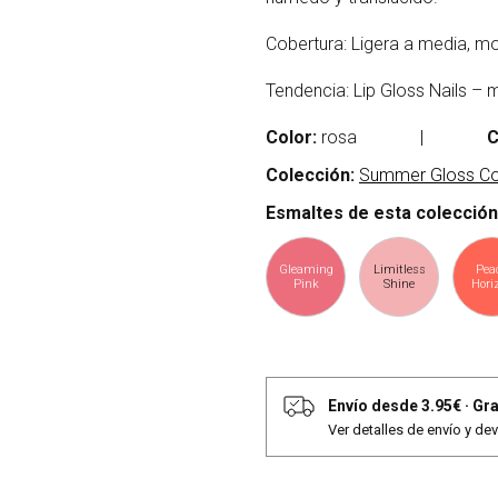
Cobertura: Ligera a media, m
Tendencia: Lip Gloss Nails –
Color:
rosa
|
C
Colección:
Summer Gloss Col
Esmaltes de esta colección
Gleaming
Limitless
Pea
Pink
Shine
Hori
Envío desde 3.95€
·
Gra
Ver detalles de envío y de