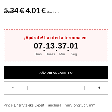
El precio original era: 5.3
El precio actual es: 
5.34
€
4.01
€
(Iva inc.)
¡Apúrate! La oferta termina en:
07
13
37
01
:
:
:
Días
Horas
Min
Seg
AÑADIR AL CARRITO
−
+
Pincel Liner Staleks Expert - anchura 1 mm/longitud 5 mm cantid
Pincel Liner Staleks Expert – anchura 1 mm/longitud 5 mm