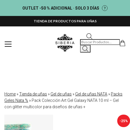
OUTLET -50 % ADICIONAL · SOLO 3 DÍAS
TIENDA DE PRODUCTOS PARA UÑAS
Búsqueda de productos
Home
»
Tienda de uñas
»
Gel de uñas
»
Gel de uñas NATA
»
Packs
Geles Nata %
»
Pack Colección Art Gel Galaxy NATA 10 ml – Gel
con glitter multicolor para diseños de uñas +
-25%