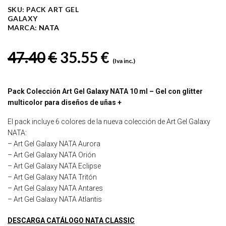
SKU:
PACK ART GEL
GALAXY
MARCA:
NATA
El precio original era: 47
El precio actual e
47.40
€
35.55
€
(Iva inc.)
Pack Colección Art Gel Galaxy NATA 10 ml – Gel con glitter
multicolor para diseños de uñas +
El pack incluye 6 colores de la nueva colección de Art Gel Galaxy
NATA:
– Art Gel Galaxy NATA Aurora
– Art Gel Galaxy NATA Orión
– Art Gel Galaxy NATA Eclipse
– Art Gel Galaxy NATA Tritón
– Art Gel Galaxy NATA Antares
– Art Gel Galaxy NATA Atlantis
DESCARGA CATÁLOGO NATA CLASSIC