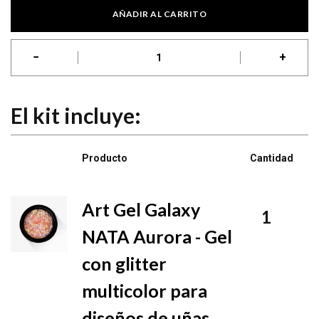
AÑADIR AL CARRITO
−
+
Pack Colección Art Gel Galaxy NATA 10 ml - Gel con glitter multi
El kit incluye:
Producto
Cantidad
Imagen
Art Gel Galaxy
1
NATA Aurora - Gel
con glitter
multicolor para
diseños de uñas