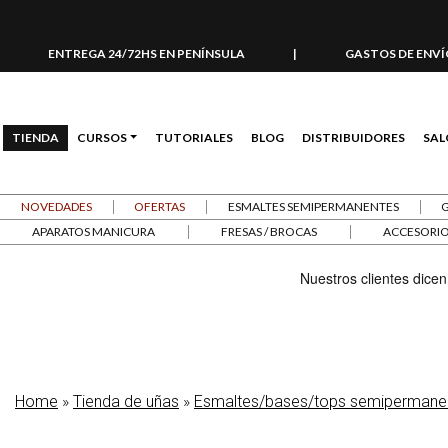
ENTREGA 24/72HS EN PENÍNSULA
|
GASTOS DE ENVÍO
TIENDA
CURSOS
TUTORIALES
BLOG
DISTRIBUIDORES
SAL
NOVEDADES
OFERTAS
ESMALTES SEMIPERMANENTES
APARATOS MANICURA
FRESAS / BROCAS
ACCESORIO
Home
»
Tienda de uñas
»
Esmaltes/bases/tops semipermanen