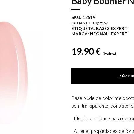
Baby Boomer Nu
SKU:
12519
SKU (ANTIGUO): 9157
ETIQUETA:
BASES EXPERT
MARCA:
NEONAIL EXPERT
19.90
€
(Iva inc.)
AÑADIR
Base Nude de color melocot
semitransparente, consistenc
. Ideal como base para deco
. Al tener propiedades de for