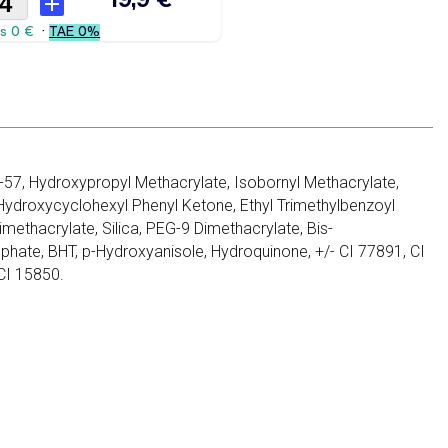
57, Hydroxypropyl Methacrylate, Isobornyl Methacrylate,
 Hydroxycyclohexyl Phenyl Ketone, Ethyl Trimethylbenzoyl
methacrylate, Silica, PEG-9 Dimethacrylate, Bis-
phate, BHT, p-Hydroxyanisole, Hydroquinone, +/- CI 77891, CI
CI 15850.