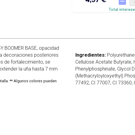
BABY BOOMER BASE, opacidad
ra decoraciones posteriores
Ingredientes:
Polyurethane-
s de fortalecimiento, se
Cellulose Acetate Butyrate,
extender la uña hasta 7 mm
Phenylphosphinate, Glycol Di
(Methacryloyloxyethyl) Phos
ntalla. ** Algunos colores pueden
77492, CI 77007, CI 73360, 