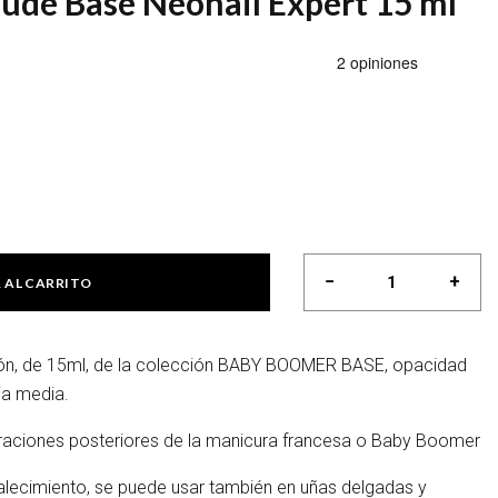
de Base Neonail Expert 15 ml
−
+
 AL CARRITO
Baby Boomer Nude Base
ón, de 15ml, de la colección BABY BOOMER BASE, opacidad
ia media.
raciones posteriores de la manicura francesa o Baby Boomer
talecimiento, se puede usar también en uñas delgadas y