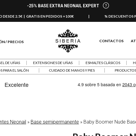
-25% BASE EXTRA NEONAIL EXPERT
 DESDE 2.5€ | GRATIS EN PEDIDOS +100€
|
% DESCUENTOS 
CONTACTOS
AT
ÓN / PRECIOS
GEL DE UÑAS
EXTENSIONES DE UÑAS
ESMALTES CLÁSICOS
H
S PARA EL SALÓN
CUIDADO DE MANOS Y PIES
PRODUCTOS 
tes Neonail
»
Base semipermanente
»
Baby Boomer Nude Base 