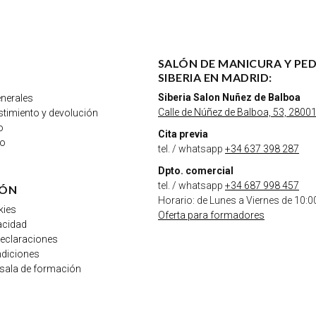
SALÓN DE MANICURA Y PE
SIBERIA EN MADRID:
Siberia Salon Nuñez de Balboa
nerales
Calle de Núñez de Balboa, 53, 28001
istimiento y devolución
o
Cita previa
go
tel. / whatsapp
+34 637 398 287
Dpto. comercial
tel. / whatsapp
+34 687 998 457
IÓN
Horario: de Lunes a Viernes de 10:0
kies
Oferta para formadores
vacidad
declaraciones
ndiciones
 sala de formación