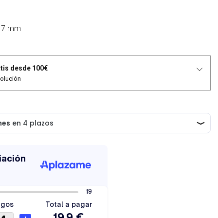
a 7 mm
tis desde 100€
volución