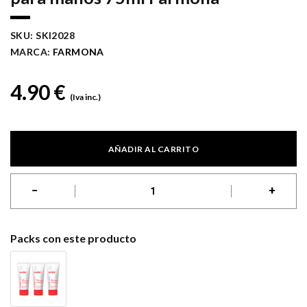
SKU:
SKI2028
MARCA:
FARMONA
4.90
€
(Iva inc.)
AÑADIR AL CARRITO
−
+
INSTANTHELP crema reparadora para manos 75ml Farmona cant
Packs con este producto