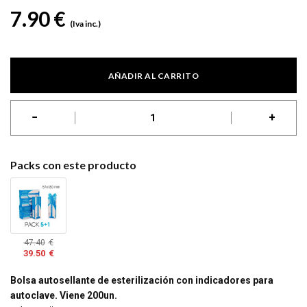
7.90
€
(Iva inc.)
AÑADIR AL CARRITO
−
+
Bolsas para esterilización en autoclave 200un 57*130mm cantida
Packs con este producto
47.40
€
El precio original era: 47.40€.
39.50
€
El precio actual es: 39.50€.
Bolsa autosellante de esterilización con indicadores para
autoclave. Viene 200un.